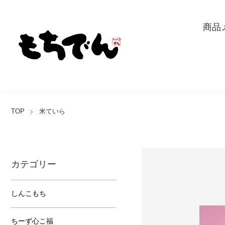
商品
TOP
米ていら
カテゴリー
しんこもち
ちーず心こ福