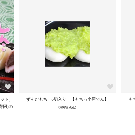
ん】
もち弁当 9種類入り 【もちっ小屋でん】
美焼の
いら
2,100円(税込)