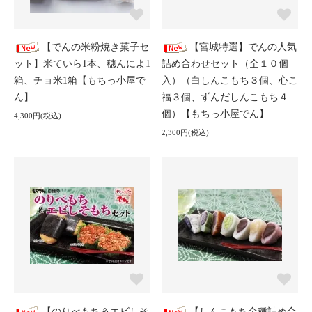
【でんの米粉焼き菓子セ
【宮城特選】でんの人気
ット】米ていら1本、穂んによ1
詰め合わせセット（全１０個
箱、チョ米1箱【もちっ小屋で
入）（白しんこもち３個、心こ
ん】
福３個、ずんだしんこもち４
個）【もちっ小屋でん】
4,300円(税込)
2,300円(税込)
【のりべもち＆エビしそ
【しんこもち全種詰め合