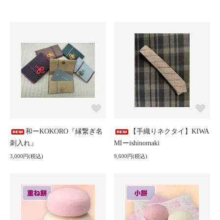
和ーKOKORO『縁繋ぎ名
【手織りネクタイ】KIWA
刺入れ』
MIーishinomaki
3,000円(税込)
9,600円(税込)