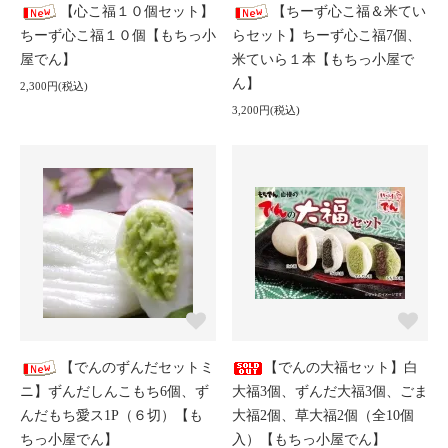
【心こ福１０個セット】
【ちーず心こ福＆米てい
ちーず心こ福１０個【もちっ小
らセット】ちーず心こ福7個、
屋でん】
米ていら１本【もちっ小屋で
ん】
2,300円(税込)
3,200円(税込)
【でんのずんだセットミ
【でんの大福セット】白
ニ】ずんだしんこもち6個、ず
大福3個、ずんだ大福3個、ごま
んだもち愛ス1P（６切）【も
大福2個、草大福2個（全10個
ちっ小屋でん】
入）【もちっ小屋でん】